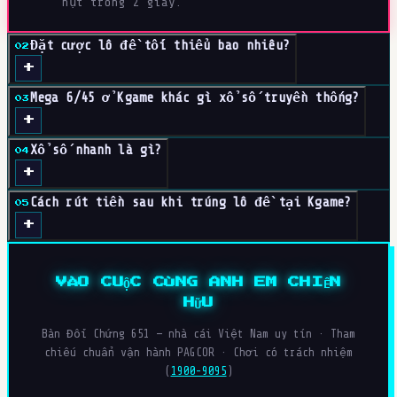
hụt trong 2 giây.
Đặt cược lô đề tối thiểu bao nhiêu?
02
+
Mega 6/45 ở Kgame khác gì xổ số truyền thống?
03
+
Xổ số nhanh là gì?
04
+
Cách rút tiền sau khi trúng lô đề tại Kgame?
05
+
VÀO CUỘC CÙNG ANH EM CHIẾN
HỮU
Bàn Đối Chứng 651
— nhà cái Việt Nam uy tín · Tham
chiếu chuẩn vận hành PAGCOR · Chơi có trách nhiệm
(
1900-9095
)