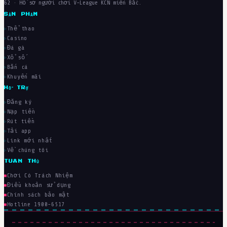
62 · Hồ sơ người chơi V-League KCN miền Bắc.
SẢN PHẨM
Thể thao
▷
Casino
▷
Đá gà
▷
Xổ số
▷
Bắn cá
▷
Khuyến mãi
▷
HỖ TRỢ
Đăng ký
▷
Nạp tiền
▷
Rút tiền
▷
Tải app
▷
Link mới nhất
▷
Về chúng tôi
▷
TUÂN THỦ
Chơi Có Trách Nhiệm
■
Điều khoản sử dụng
■
Chính sách bảo mật
■
Hotline 1900-6517
■