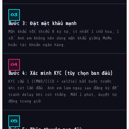
03
Bước 3: Đặt mật khẩu mạnh
Mật khẩu tối thiểu 8 ký tự, ít nhất 1 chữ hoa, 1
số. Anh em không nên dùng mật khẩu giống MoMo
hoặc tài khoản ngân hàng.
04
Bước 4: Xác minh KYC (tùy chọn ban đầu)
KYC cấp 1 (CMND/CCCD + selfie) bắt buộc trước
khi rút lần đầu. Anh em làm ngay sau đăng ký để
tránh delay khi rút thắng. Mất 2 phút, duyệt tự
động trong giờ.
05