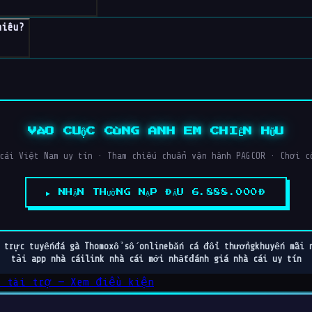
hiêu?
VÀO CUỘC CÙNG ANH EM CHIẾN HỮU
ái Việt Nam uy tín · Tham chiếu chuẩn vận hành PAGCOR · Chơi c
▶ NHẬN THƯỞNG NẠP ĐẦU 6.888.000Đ
 trực tuyến
đá gà Thomo
xổ số online
bắn cá đổi thưởng
khuyến mãi 
tải app nhà cái
link nhà cái mới nhất
đánh giá nhà cái uy tín
· tài trợ — Xem điều kiện