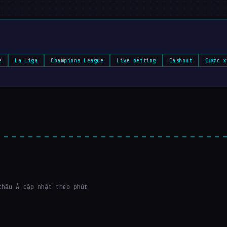
e
La Liga
Champions League
Live betting
Cashout
Cược x
châu Á cập nhật theo phút