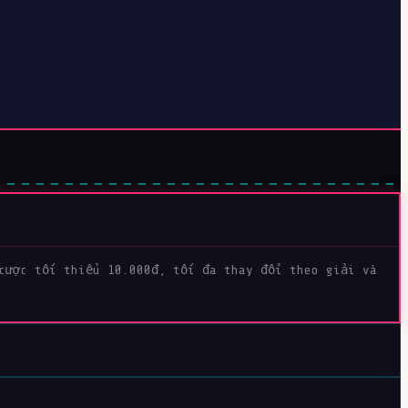
cược tối thiểu 10.000đ, tối đa thay đổi theo giải và