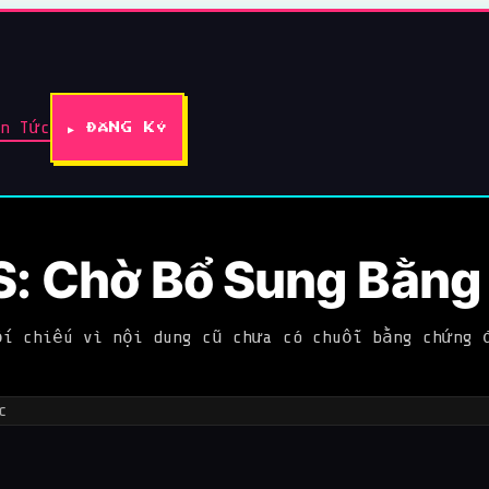
in Tức
▶ ĐĂNG KÝ
: Chờ Bổ Sung Bằn
ối chiếu vì nội dung cũ chưa có chuỗi bằng chứng 
c