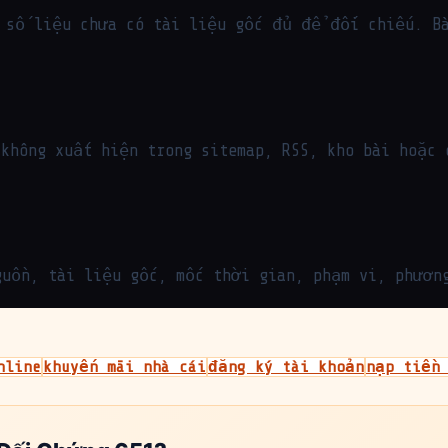
 số liệu chưa có tài liệu gốc đủ để đối chiếu. Bà
không xuất hiện trong sitemap, RSS, kho bài hoặc 
guồn, tài liệu gốc, mốc thời gian, phạm vi, phươn
nline
khuyến mãi nhà cái
đăng ký tài khoản
nạp tiền