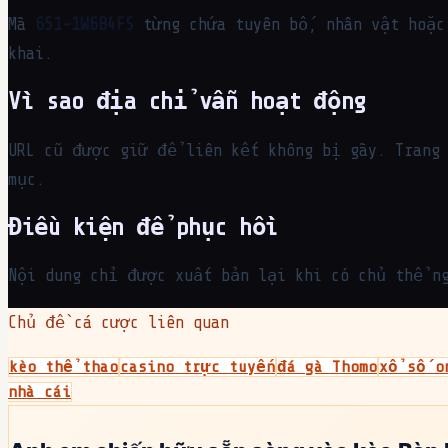
Mã
651-1W6B4FS
từng chứa tuyên bố, nhân vật hoặc
khai.
Vì sao địa chỉ vẫn hoạt động
URL cũ được giữ để liên kết không bị gãy. Trang 
mục.
Điều kiện để phục hồi
Nội dung chỉ được xuất bản lại khi có chủ thể n
Chủ đề cá cược liên quan
kèo thể thao
casino trực tuyến
đá gà Thomo
xổ số o
nhà cái