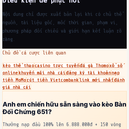
Điều kiện để phục hồi
Nội dung chỉ được xuất bản lại khi có chủ thể
nguồn, tài liệu gốc, mốc thời gian, phạm vi,
phương pháp đối chiếu và giới hạn kết luận rõ
ràng.
Chủ đề cá cược liên quan
kèo thể thao
casino trực tuyến
đá gà Thomo
xổ số
online
khuyến mãi nhà cái
đăng ký tài khoản
nạp
tiền MoMo
rút tiền Vietcombank
link mới nhất
đánh
giá nhà cái
Anh em chiến hữu sẵn sàng vào kèo
Bàn
Đối Chứng 651
?
Thưởng nạp đầu 100% lên 6.888.000đ + 150 vòng